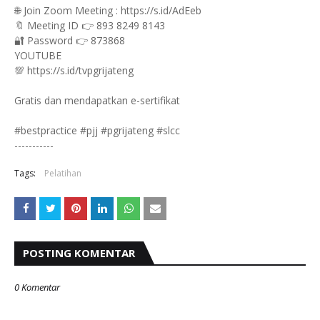
🌐 Join Zoom Meeting : https://s.id/AdEeb
🔖 Meeting ID 👉 893 8249 8143
🔐 Password 👉 873868
YOUTUBE
💯 https://s.id/tvpgrijateng
Gratis dan mendapatkan e-sertifikat
#bestpractice #pjj #pgrijateng #slcc
-----------
Tags:
Pelatihan
POSTING KOMENTAR
0 Komentar