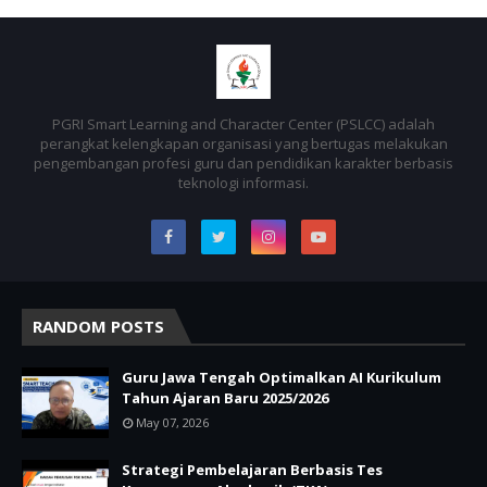
PGRI Smart Learning and Character Center (PSLCC) adalah
perangkat kelengkapan organisasi yang bertugas melakukan
pengembangan profesi guru dan pendidikan karakter berbasis
teknologi informasi.
RANDOM POSTS
Guru Jawa Tengah Optimalkan AI Kurikulum
Tahun Ajaran Baru 2025/2026
May 07, 2026
Strategi Pembelajaran Berbasis Tes