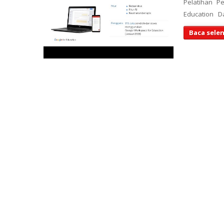
Pelatihan P
Education Da
Baca sele