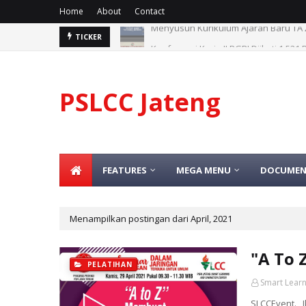
Home
About
Contact
Konferensi Kerja II PGRI Diikuti 1.52
TICKER
PSLCC Jateng
FEATURES
MEGA MENU
DOCUMEN
Menampilkan postingan dari April, 2021
"A To 
PELATIHAN
Smart Learn
SLCCEvent. 