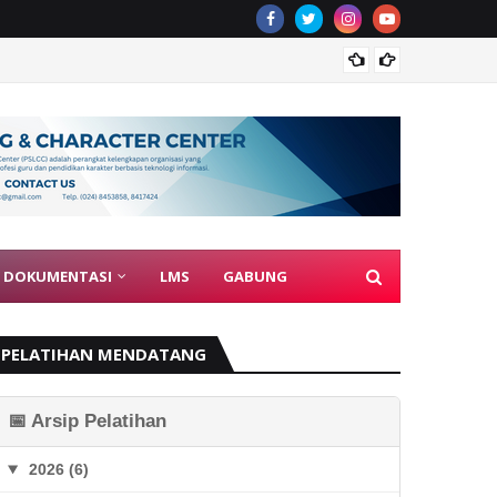
Guru J
DOKUMENTASI
LMS
GABUNG
PELATIHAN MENDATANG
📅 Arsip Pelatihan
2026 (6)