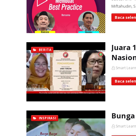
Miftahudin, S
Baca sele
Juara 
BERITA
Nasion
Smart Learn
Baca sele
Bunga 
INSPIRASI
Smart Learn