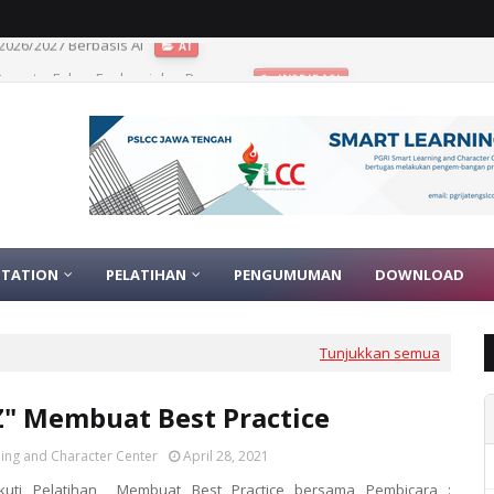
1 Peserta, Fokus Evaluasi dan Program
INSPIRASI
TATION
PELATIHAN
PENGUMUMAN
DOWNLOAD
Tunjukkan semua
Z" Membuat Best Practice
ing and Character Center
April 28, 2021
Ikuti Pelatihan Membuat Best Practice bersama Pembicara :