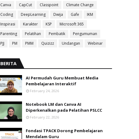
Canva
CapCut
Classpoint
Climate Change
Coding
DeepLearning
Dwija
Gafe
IKM
Inspirasi
Karakter
KSP
Microsoft 365
Parenting
Pelatihan
Pembatik
Pengumuman
PJJ
PM
PMM
Quizizz
Undangan
Webinar
BERITA
AI Permudah Guru Membuat Media
Pembelajaran Interaktif
February 24, 2026
Notebook LM dan Canva AI
Diperkenalkan pada Pelatihan PSLCC
February 22, 2026
Fondasi TPACK Dorong Pembelajaran
Mendalam Guru