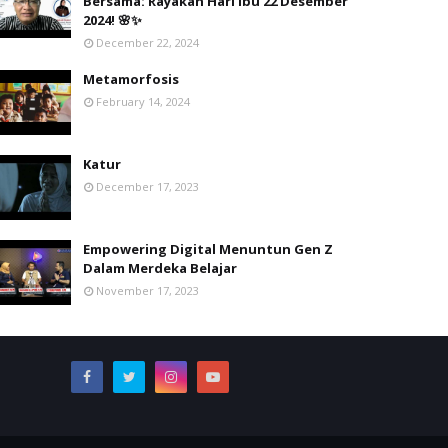
Bersama: Rayakan Hari Ibu 22 Desember
2024! 🌸✨
December 22, 2024
Metamorfosis
February 14, 2024
Katur
December 17, 2023
Empowering Digital Menuntun Gen Z
Dalam Merdeka Belajar
November 17, 2023