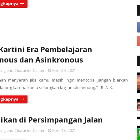
ngkapnya
Kartini Era Pembelajaran
nous dan Asinkronous
ing and Character Center
April 20, 2021
nah menyerah jika kamu masih ingin mencoba. Jangan biarkan
atang karena kamu selangkah lagi untuk menang." - R. A. K…
ngkapnya
ikan di Persimpangan Jalan
ing and Character Center
April 18, 2021