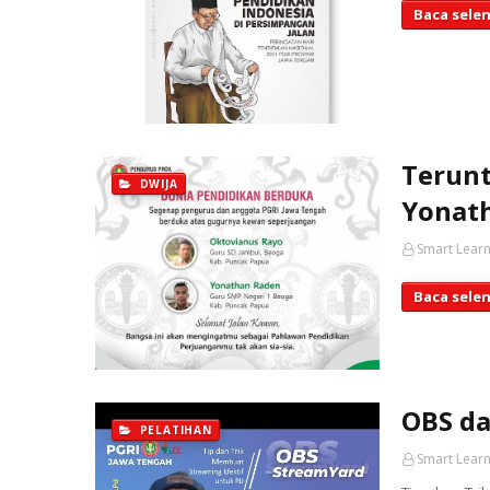
Baca sele
Terunt
DWIJA
Yonat
Smart Learn
Baca sele
OBS d
PELATIHAN
Smart Learn