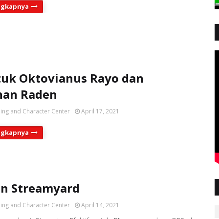
ngkapnya
uk Oktovianus Rayo dan
han Raden
ing and Character Center
April 17, 2021
ngkapnya
an Streamyard
ing and Character Center
April 14, 2021