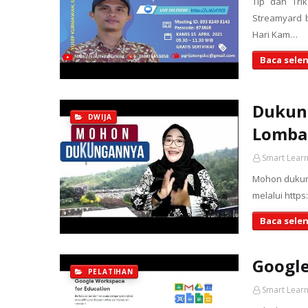
Tip dan Tri
Streamyard 
Hari Kam…
Baca sele
Dukung
DWIJA
Lomba 
Smart Learn
Mohon dukung
melalui https
Baca sele
Google
PELATIHAN
Smart Learn