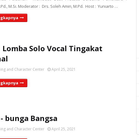
.Pd., M.Si. Moderator : Drs. Soleh Amin, M.Pd. Host : Yuniarto …
ngkapnya
1 Lomba Solo Vocal Tingakat
al
ing and Character Center
April 25, 2021
ngkapnya
- bunga Bangsa
ing and Character Center
April 25, 2021