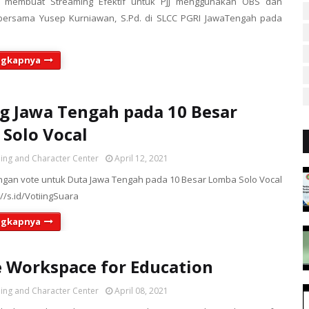
k membuat Streaming Efektif untuk PJJ menggunakan OBS dan
bersama Yusep Kurniawan, S.Pd. di SLCC PGRI JawaTengah pada
ngkapnya
 Jawa Tengah pada 10 Besar
Solo Vocal
ing and Character Center
April 12, 2021
an vote untuk Duta Jawa Tengah pada 10 Besar Lomba Solo Vocal
://s.id/VotiingSuara
ngkapnya
 Workspace for Education
ing and Character Center
April 08, 2021