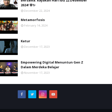
Bersama: Rayakan Hari Ibu 22 Desember
2024! 🌸✨
December 22, 2024
Metamorfosis
February 14, 2024
Katur
December 17, 2023
Empowering Digital Menuntun Gen Z
Dalam Merdeka Belajar
November 17, 2023