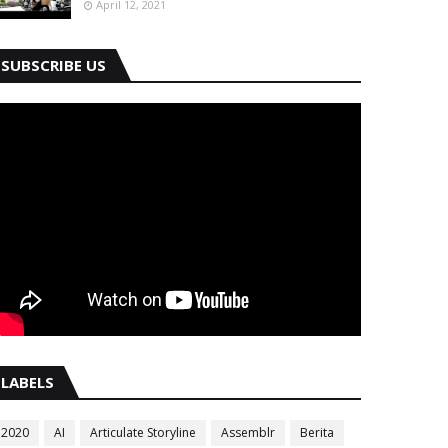
April 12, 2021
SUBSCRIBE US
LABELS
2020
AI
Articulate Storyline
Assemblr
Berita