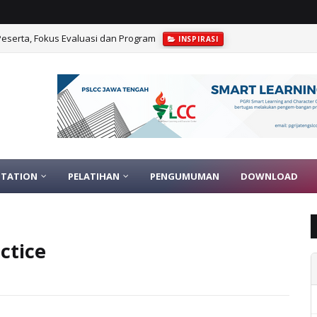
1 Peserta, Fokus Evaluasi dan Program
INSPIRASI
TATION
PELATIHAN
PENGUMUMAN
DOWNLOAD
ctice