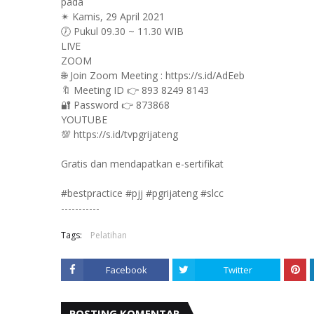
pada
✴ Kamis, 29 April 2021
🕖 Pukul 09.30 ~ 11.30 WIB
LIVE
ZOOM
🌐 Join Zoom Meeting : https://s.id/AdEeb
🔖 Meeting ID 👉 893 8249 8143
🔐 Password 👉 873868
YOUTUBE
💯 https://s.id/tvpgrijateng
Gratis dan mendapatkan e-sertifikat
#bestpractice #pjj #pgrijateng #slcc
-----------
Tags:
Pelatihan
Facebook
Twitter
POSTING KOMENTAR