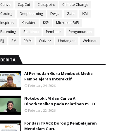
Canva
CapCut
Classpoint
Climate Change
Coding
DeepLearning
Dwija
Gafe
IKM
Inspirasi
Karakter
KSP
Microsoft 365
Parenting
Pelatihan
Pembatik
Pengumuman
PJJ
PM
PMM
Quizizz
Undangan
Webinar
BERITA
AI Permudah Guru Membuat Media
Pembelajaran Interaktif
February 24, 2026
Notebook LM dan Canva AI
Diperkenalkan pada Pelatihan PSLCC
February 22, 2026
Fondasi TPACK Dorong Pembelajaran
Mendalam Guru