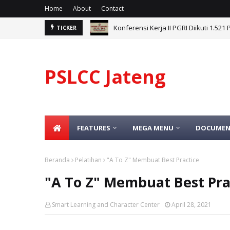
Home
About
Contact
Konferensi Kerja II PGRI Diikuti 1.52
TICKER
PSLCC Jateng
FEATURES
MEGA MENU
DOCUMEN
Beranda
Pelatihan
"A To Z" Membuat Best Practice
"A To Z" Membuat Best Pra
Smart Learning and Character Center
April 28, 2021