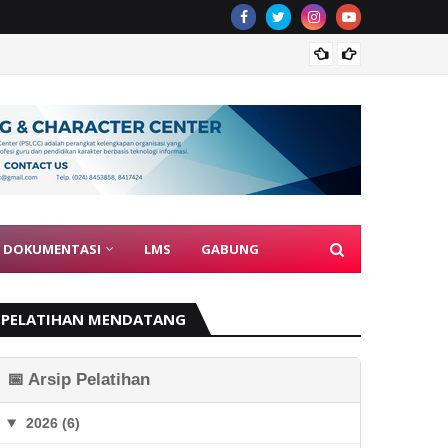
Guru J
DOKUMENTASI
LMS
GABUNG
PELATIHAN MENDATANG
📅 Arsip Pelatihan
2026 (6)