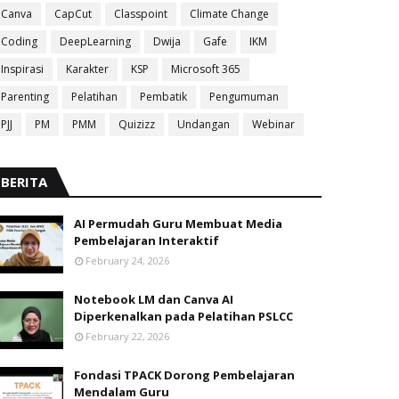
Canva
CapCut
Classpoint
Climate Change
Coding
DeepLearning
Dwija
Gafe
IKM
Inspirasi
Karakter
KSP
Microsoft 365
Parenting
Pelatihan
Pembatik
Pengumuman
PJJ
PM
PMM
Quizizz
Undangan
Webinar
BERITA
AI Permudah Guru Membuat Media
Pembelajaran Interaktif
February 24, 2026
Notebook LM dan Canva AI
Diperkenalkan pada Pelatihan PSLCC
February 22, 2026
Fondasi TPACK Dorong Pembelajaran
Mendalam Guru