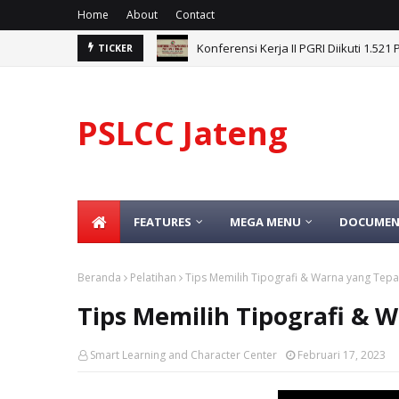
Home
About
Contact
Konferensi Kerja II PGRI Diikuti 1.52
TICKER
PSLCC Jateng
FEATURES
MEGA MENU
DOCUMEN
Beranda
Pelatihan
Tips Memilih Tipografi & Warna yang Tep
Tips Memilih Tipografi & 
Smart Learning and Character Center
Februari 17, 2023