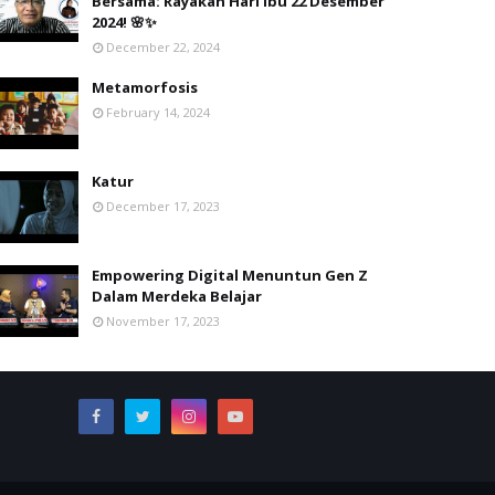
Bersama: Rayakan Hari Ibu 22 Desember
2024! 🌸✨
December 22, 2024
Metamorfosis
February 14, 2024
Katur
December 17, 2023
Empowering Digital Menuntun Gen Z
Dalam Merdeka Belajar
November 17, 2023