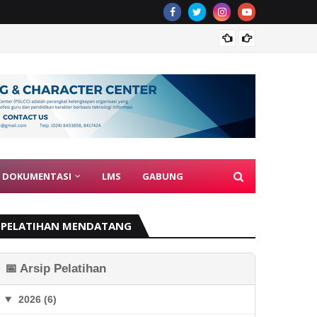
Guru J
DOKUMENTASI
LMS
GABUNG
PELATIHAN MENDATANG
📅 Arsip Pelatihan
2026 (6)