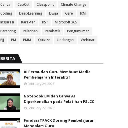
Canva
CapCut
Classpoint
Climate Change
Coding
DeepLearning
Dwija
Gafe
IKM
Inspirasi
Karakter
KSP
Microsoft 365
Parenting
Pelatihan
Pembatik
Pengumuman
PJJ
PM
PMM
Quizizz
Undangan
Webinar
BERITA
AI Permudah Guru Membuat Media
Pembelajaran Interaktif
February 24, 2026
Notebook LM dan Canva AI
Diperkenalkan pada Pelatihan PSLCC
February 22, 2026
Fondasi TPACK Dorong Pembelajaran
Mendalam Guru