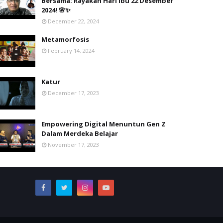
Bersama: Rayakan Hari Ibu 22 Desember
2024! 🌸✨
December 22, 2024
Metamorfosis
February 14, 2024
Katur
December 17, 2023
Empowering Digital Menuntun Gen Z
Dalam Merdeka Belajar
November 17, 2023