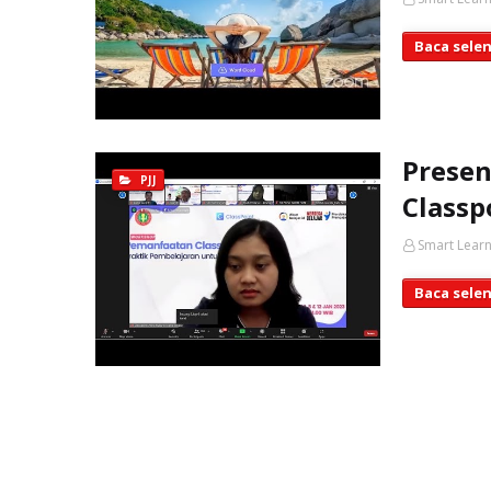
Baca sele
Prese
PJJ
Classp
Smart Learn
Baca sele