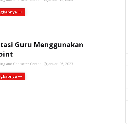
ngkapnya
ntasi Guru Menggunakan
oint
ing and Character Center
Januari 05, 2023
ngkapnya