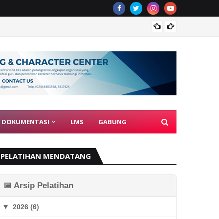
Guru J
DOKUMENTASI
LMS
GABUNG
PELATIHAN MENDATANG
📅 Arsip Pelatihan
2026 (6)