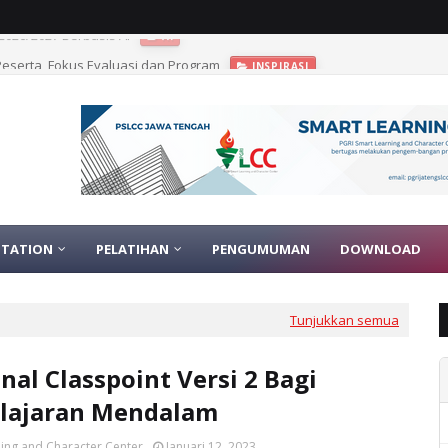
1 Peserta, Fokus Evaluasi dan Program
INSPIRASI
TATION
PELATIHAN
PENGUMUMAN
DOWNLOAD
Tunjukkan semua
al Classpoint Versi 2 Bagi
lajaran Mendalam
ing and Character Center
Januari 12, 2023