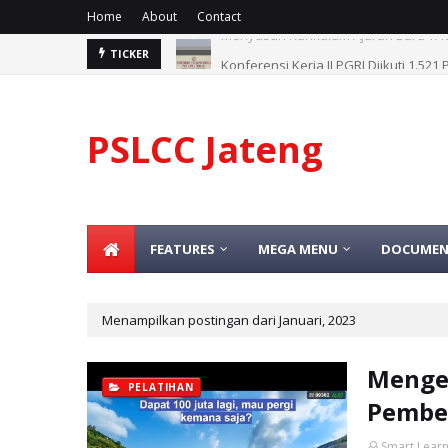
Home
About
Contact
Konferensi Kerja II PGRI Diikuti 1.52
TICKER
PSLCC Jateng
FEATURES
MEGA MENU
DOCUMEN
Menampilkan postingan dari Januari, 2023
Mengen
PELATIHAN
Pembe
Smart Learn