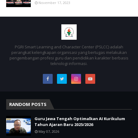
November 17, 2023
PGRI Smart Learning and Character Center (PSLCC) adalah
perangkat kelengkapan organisasi yang bertugas melakukan
pengembangan profesi guru dan pendidikan karakter berbasis
teknologi informasi.
RANDOM POSTS
Guru Jawa Tengah Optimalkan AI Kurikulum
Tahun Ajaran Baru 2025/2026
May 07, 2026