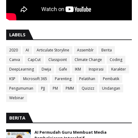
LABELS
2020
AI
Articulate Storyline
Assemblr
Berita
Canva
CapCut
Classpoint
Climate Change
Coding
DeepLearning
Dwija
Gafe
IKM
Inspirasi
Karakter
KSP
Microsoft 365
Parenting
Pelatihan
Pembatik
Pengumuman
PJJ
PM
PMM
Quizizz
Undangan
Webinar
BERITA
AI Permudah Guru Membuat Media
Pembelajaran Interaktif