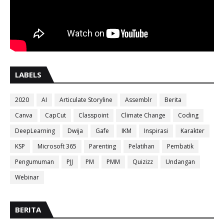
LABELS
2020
AI
Articulate Storyline
Assemblr
Berita
Canva
CapCut
Classpoint
Climate Change
Coding
DeepLearning
Dwija
Gafe
IKM
Inspirasi
Karakter
KSP
Microsoft 365
Parenting
Pelatihan
Pembatik
Pengumuman
PJJ
PM
PMM
Quizizz
Undangan
Webinar
BERITA