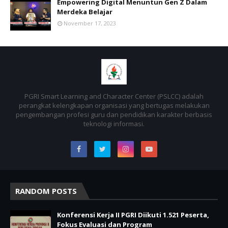
Empowering Digital Menuntun Gen Z Dalam
Merdeka Belajar
November 17, 2023
PGRI Smart Learning and Character Center (PSLCC) adalah
perangkat kelengkapan organisasi yang bertugas melakukan
pengembangan profesi guru dan pendidikan karakter berbasis
teknologi informasi.
RANDOM POSTS
Konferensi Kerja II PGRI Diikuti 1.521 Peserta,
Fokus Evaluasi dan Program