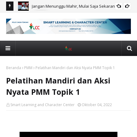
Jangan Menunggu Mahir, Mulai Saja Sekarang!
AI
Akademik
PG
Ca
Beranda
PMM
Pelatihan Mandiri dan Aksi Nyata PMM Topik 1
Pelatihan Mandiri dan Aksi
Nyata PMM Topik 1
Smart Learning and Character Center
Oktober 04, 2022