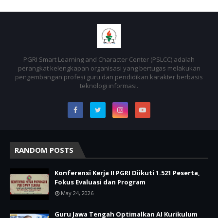
PGRI Smart Learning and Character Center (PSLCC) adalah
perangkat kelengkapan organisasi yang bertugas melakukan
pengembangan profesi guru dan pendidikan karakter berbasis
teknologi informasi.
RANDOM POSTS
Konferensi Kerja II PGRI Diikuti 1.521 Peserta,
Fokus Evaluasi dan Program
May 24, 2026
Guru Jawa Tengah Optimalkan AI Kurikulum