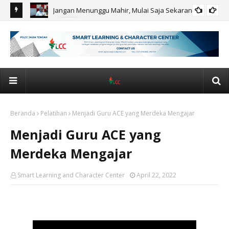
Jangan Menunggu Mahir, Mulai Saja Sekarang!
AI
Akademik
PG
Ca
Beranda
Pelatihan
Menjadi Guru ACE yang Merdeka Mengajar
Menjadi Guru ACE yang
Merdeka Mengajar
Smart Learning and Character Center
April 22, 2022