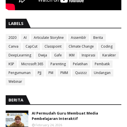
LABELS
2020
AI
Articulate Storyline
Assemblr
Berita
Canva
CapCut
Classpoint
Climate Change
Coding
DeepLearning
Dwija
Gafe
IKM
Inspirasi
Karakter
KSP
Microsoft 365
Parenting
Pelatihan
Pembatik
Pengumuman
PJJ
PM
PMM
Quizizz
Undangan
Webinar
BERITA
AI Permudah Guru Membuat Media
Pembelajaran Interaktif
February 24, 2026