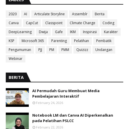
2020
AI
Articulate Storyline
Assemblr
Berita
Canva
CapCut
Classpoint
Climate Change
Coding
DeepLearning
Dwija
Gafe
IKM
Inspirasi
Karakter
KSP
Microsoft 365
Parenting
Pelatihan
Pembatik
Pengumuman
PJJ
PM
PMM
Quizizz
Undangan
Webinar
BERITA
AI Permudah Guru Membuat Media
Pembelajaran Interaktif
February 24, 2026
Notebook LM dan Canva AI Diperkenalkan
pada Pelatihan PSLCC
February 22, 2026