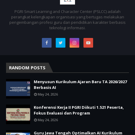
PGRI Smart Learning and Character Center (PSLCC) adalah
perangkat kelengkapan organisasi yang bertugas melakukan
pengembangan profesi guru dan pendidikan karakter berbasis
teknologi informasi.
RANDOM POSTS
Menyusun Kurikulum Ajaran Baru TA 2026/2027
Berbasis AI
May 24, 2026
Konferensi Kerja II PGRI Diikuti 1.521 Peserta,
Fokus Evaluasi dan Program
May 24, 2026
Guru Jawa Tengah Optimalkan AI Kurikulum