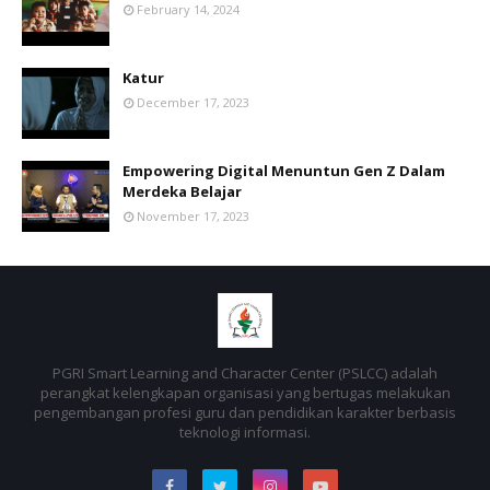
February 14, 2024
Katur
December 17, 2023
Empowering Digital Menuntun Gen Z Dalam
Merdeka Belajar
November 17, 2023
PGRI Smart Learning and Character Center (PSLCC) adalah
perangkat kelengkapan organisasi yang bertugas melakukan
pengembangan profesi guru dan pendidikan karakter berbasis
teknologi informasi.