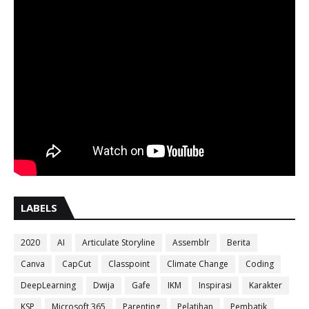
LABELS
2020
AI
Articulate Storyline
Assemblr
Berita
Canva
CapCut
Classpoint
Climate Change
Coding
DeepLearning
Dwija
Gafe
IKM
Inspirasi
Karakter
KSP
Microsoft 365
Parenting
Pelatihan
Pembatik