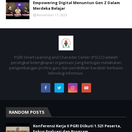
Empowering Digital Menuntun Gen Z Dalam
Merdeka Belajar
November 17, 2023
PGRI Smart Learning and Character Center (PSLCC) adalah
perangkat kelengkapan organisasi yang bertugas melakukan
pengembangan profesi guru dan pendidikan karakter berbasis
teknologi informasi.
RANDOM POSTS
Konferensi Kerja II PGRI Diikuti 1.521 Peserta,
Fokus Evaluasi dan Program