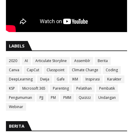
LABELS
2020
AI
Articulate Storyline
Assemblr
Berita
Canva
CapCut
Classpoint
Climate Change
Coding
DeepLearning
Dwija
Gafe
IKM
Inspirasi
Karakter
KSP
Microsoft 365
Parenting
Pelatihan
Pembatik
Pengumuman
PJJ
PM
PMM
Quizizz
Undangan
Webinar
BERITA