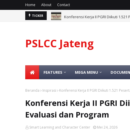
Home
About
Contact
Konferensi Kerja II PGRI Diikuti 1.52
TICKER
PSLCC Jateng
FEATURES
MEGA MENU
DOCUMEN
Beranda
Inspirasi
Konferensi Kerja II PGRI Diikuti 1.521 Pese
Konferensi Kerja II PGRI Di
Evaluasi dan Program
Smart Learning and Character Center
Mei 24, 2026