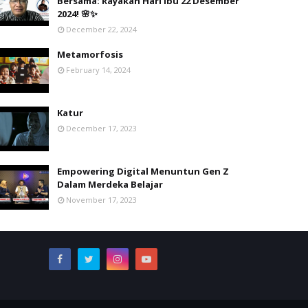
Bersama: Rayakan Hari Ibu 22 Desember
2024! 🌸✨
December 22, 2024
Metamorfosis
February 14, 2024
Katur
December 17, 2023
Empowering Digital Menuntun Gen Z
Dalam Merdeka Belajar
November 17, 2023