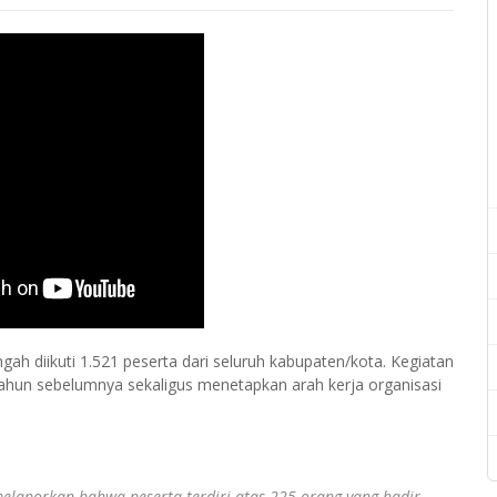
ah diikuti 1.521 peserta dari seluruh kabupaten/kota. Kegiatan
tahun sebelumnya sekaligus menetapkan arah kerja organisasi
 melaporkan bahwa peserta terdiri atas 225 orang yang hadir