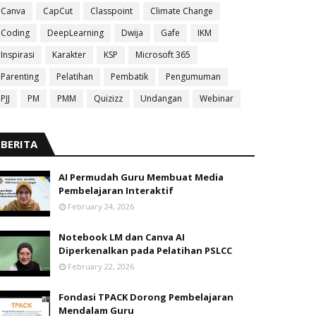
Canva
CapCut
Classpoint
Climate Change
Coding
DeepLearning
Dwija
Gafe
IKM
Inspirasi
Karakter
KSP
Microsoft 365
Parenting
Pelatihan
Pembatik
Pengumuman
PJJ
PM
PMM
Quizizz
Undangan
Webinar
BERITA
AI Permudah Guru Membuat Media
Pembelajaran Interaktif
February 24, 2026
Notebook LM dan Canva AI
Diperkenalkan pada Pelatihan PSLCC
February 22, 2026
Fondasi TPACK Dorong Pembelajaran
Mendalam Guru