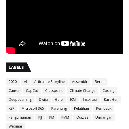
LABELS
2020
AI
Articulate Storyline
Assemblr
Berita
Canva
CapCut
Classpoint
Climate Change
Coding
DeepLearning
Dwija
Gafe
IKM
Inspirasi
Karakter
KSP
Microsoft 365
Parenting
Pelatihan
Pembatik
Pengumuman
PJJ
PM
PMM
Quizizz
Undangan
Webinar