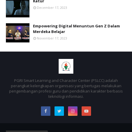
Katur
December 17, 2023
Empowering Digital Menuntun Gen Z Dalam
Merdeka Belajar
November 17, 2023
PGRI Smart Learning and Character Center (PSLCC) adalah
perangkat kelengkapan organisasi yang bertugas melakukan
pengembangan profesi guru dan pendidikan karakter berbasis
teknologi informasi.