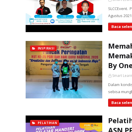
SLCCEvent. 
Agustus 20
Baca sele
Memah
INSPIRASI
Memak
By On
Smart Learn
Dalam kondis
sebisa mungk
Baca sele
Pelati
PELATIHAN
ASN P