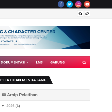
Guru J
DOKUMENTASI
LMS
GABUNG
PELATIHAN MENDATANG
📅 Arsip Pelatihan
2026 (6)