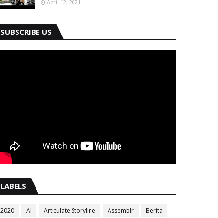
April 12, 2021
SUBSCRIBE US
LABELS
2020
AI
Articulate Storyline
Assemblr
Berita