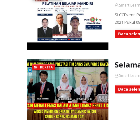
Smart Learn
SLCCEvent. P
2021 Pukul 0
Baca sele
Selama
BERITA
Smart Learn
Baca sele