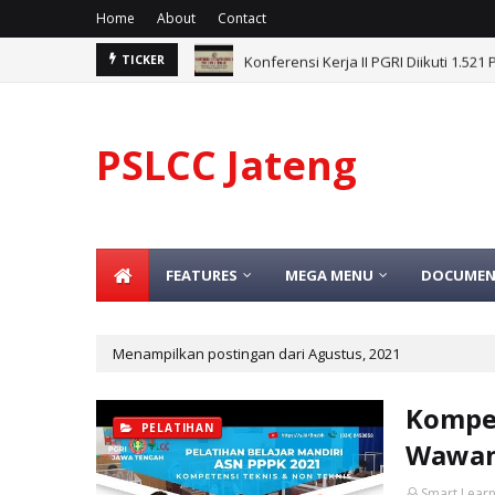
Home
About
Contact
Konferensi Kerja II PGRI Diikuti 1.52
TICKER
PSLCC Jateng
FEATURES
MEGA MENU
DOCUMEN
Menampilkan postingan dari Agustus, 2021
Kompe
PELATIHAN
Wawan
Smart Learn