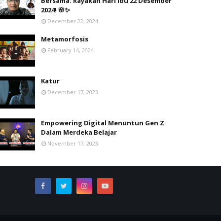
Bersama: Rayakan Hari Ibu 22 Desember
2024! 🌸✨
December 22, 2024
Metamorfosis
February 14, 2024
Katur
December 17, 2023
Empowering Digital Menuntun Gen Z
Dalam Merdeka Belajar
November 17, 2023