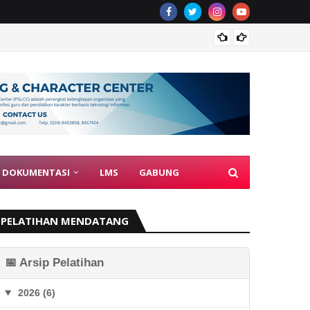
Guru J
DOKUMENTASI
LMS
GABUNG
PELATIHAN MENDATANG
📅 Arsip Pelatihan
2026 (6)