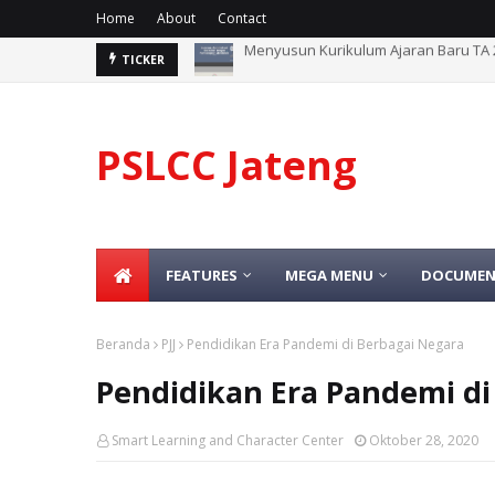
Home
About
Contact
Konferensi Kerja II PGRI Diikuti 1.52
TICKER
PSLCC Jateng
FEATURES
MEGA MENU
DOCUMEN
Beranda
PJJ
Pendidikan Era Pandemi di Berbagai Negara
Pendidikan Era Pandemi di
Smart Learning and Character Center
Oktober 28, 2020