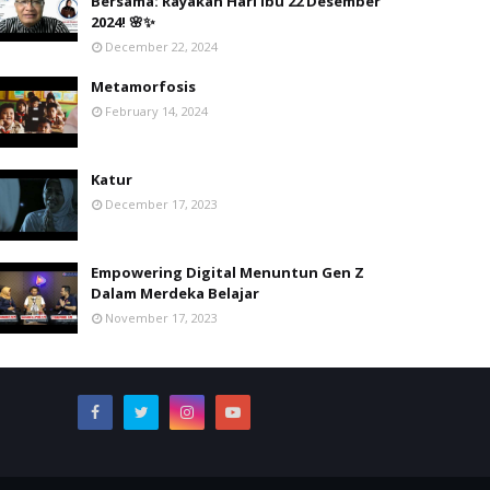
Bersama: Rayakan Hari Ibu 22 Desember
2024! 🌸✨
December 22, 2024
Metamorfosis
February 14, 2024
Katur
December 17, 2023
Empowering Digital Menuntun Gen Z
Dalam Merdeka Belajar
November 17, 2023