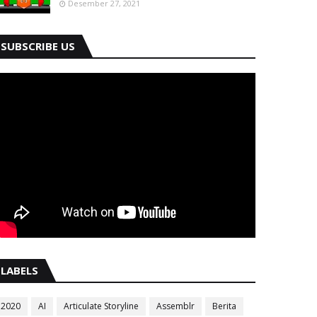
Desember 27, 2021
SUBSCRIBE US
LABELS
2020
AI
Articulate Storyline
Assemblr
Berita