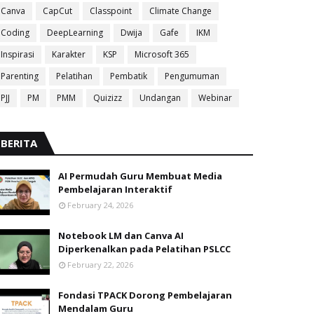
Canva
CapCut
Classpoint
Climate Change
Coding
DeepLearning
Dwija
Gafe
IKM
Inspirasi
Karakter
KSP
Microsoft 365
Parenting
Pelatihan
Pembatik
Pengumuman
PJJ
PM
PMM
Quizizz
Undangan
Webinar
BERITA
AI Permudah Guru Membuat Media
Pembelajaran Interaktif
February 24, 2026
Notebook LM dan Canva AI
Diperkenalkan pada Pelatihan PSLCC
February 22, 2026
Fondasi TPACK Dorong Pembelajaran
Mendalam Guru