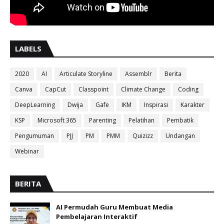
LABELS
2020
AI
Articulate Storyline
Assemblr
Berita
Canva
CapCut
Classpoint
Climate Change
Coding
DeepLearning
Dwija
Gafe
IKM
Inspirasi
Karakter
KSP
Microsoft 365
Parenting
Pelatihan
Pembatik
Pengumuman
PJJ
PM
PMM
Quizizz
Undangan
Webinar
BERITA
AI Permudah Guru Membuat Media
Pembelajaran Interaktif